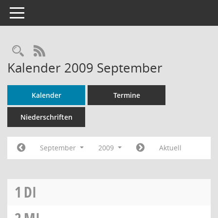
Toggle navigation
Rechercheauswahl
RSS-Feed
Kalender 2009 September
Kalender
Termine
Niederschriften
September
2009
Aktuell
1
DI