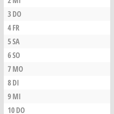
2
MI
3
DO
4
FR
5
SA
6
SO
7
MO
8
DI
9
MI
10
DO