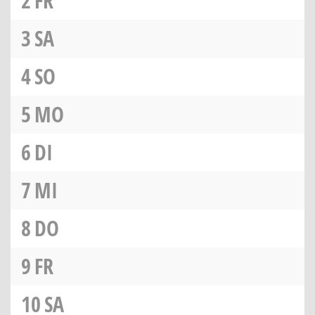
2
FR
3
SA
4
SO
5
MO
6
DI
7
MI
8
DO
9
FR
10
SA