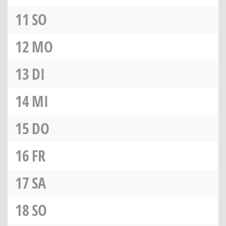
11
SO
12
MO
13
DI
14
MI
15
DO
16
FR
17
SA
18
SO