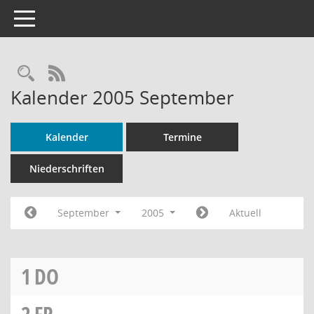
Toggle navigation
Rechercheauswahl
RSS-Feed
Kalender 2005 September
Kalender
Termine
Niederschriften
September
2005
Aktuell
1
DO