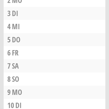
2
MO
3
DI
4
MI
5
DO
6
FR
7
SA
8
SO
9
MO
10
DI