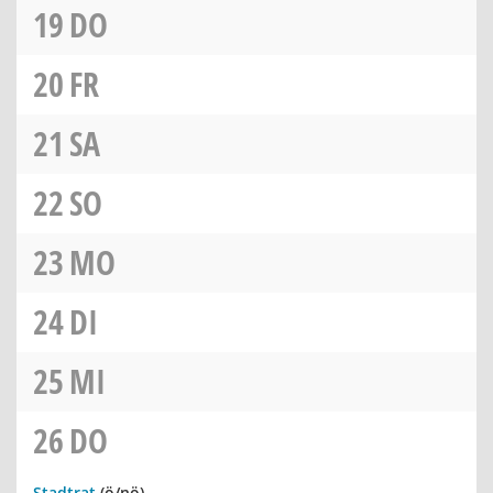
19
DO
20
FR
21
SA
22
SO
23
MO
24
DI
25
MI
26
DO
Stadtrat
(ö/nö)