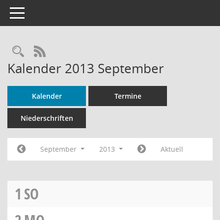
Toggle navigation
Rechercheauswahl
RSS-Feed
Kalender 2013 September
Kalender
Termine
Niederschriften
September
2013
Aktuell
1
SO