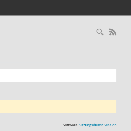
Recherc
RSS-
(Wird in
Software:
Sitzungsdienst
Session