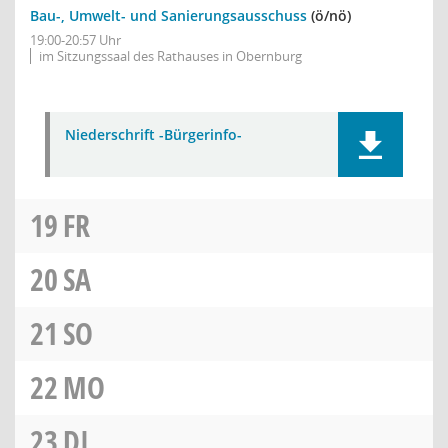
Bau-, Umwelt- und Sanierungsausschuss
(ö/nö)
19:00-20:57 Uhr
im Sitzungssaal des Rathauses in Obernburg
Niederschrift -Bürgerinfo-
19
FR
20
SA
21
SO
22
MO
23
DI