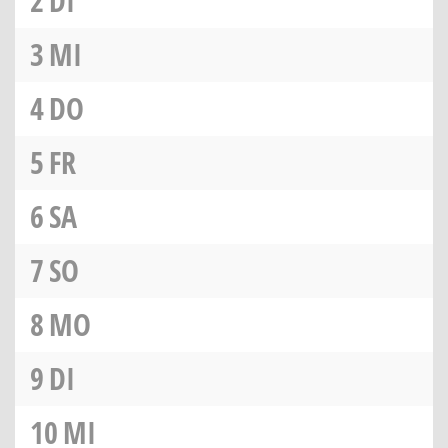
2
DI
3
MI
4
DO
5
FR
6
SA
7
SO
8
MO
9
DI
10
MI