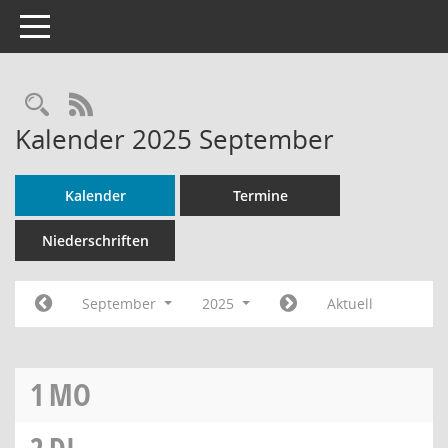
Toggle navigation
Rechercheauswahl
RSS-Feed
Kalender 2025 September
Kalender
Termine
Niederschriften
September
2025
Aktuell
1
MO