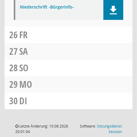
Niederschrift -Bürgerinfo-
26
FR
27
SA
28
SO
29
MO
30
DI
Letzte Änderung: 10.08.2026
Software:
Sitzungsdienst
(Wird in
20:01:04
Session