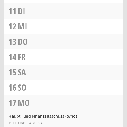
11
DI
12
MI
13
DO
14
FR
15
SA
16
SO
17
MO
Haupt- und Finanzausschuss
(ö/nö)
19:00 Uhr
ABGESAGT