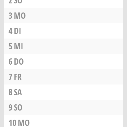
2
SO
3
MO
4
DI
5
MI
6
DO
7
FR
8
SA
9
SO
10
MO