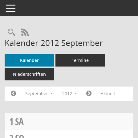
Toggle navigation
Rechercheauswahl
RSS-Feed
Kalender 2012 September
Kalender
Termine
Niederschriften
September
2012
Aktuell
1
SA