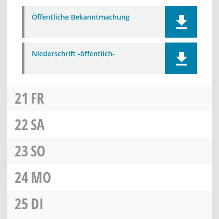
Öffentliche Bekanntmachung
Niederschrift -öffentlich-
21
FR
22
SA
23
SO
24
MO
25
DI