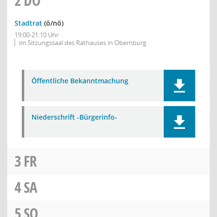
2
DO
Stadtrat
(ö/nö)
19:00-21:10 Uhr
im Sitzungssaal des Rathauses in Obernburg
Öffentliche Bekanntmachung
Niederschrift -Bürgerinfo-
3
FR
4
SA
5
SO