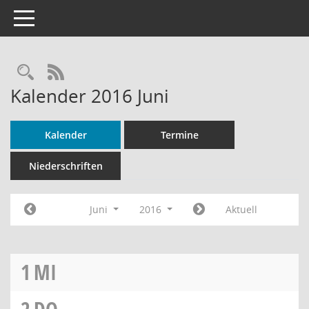
Toggle navigation
Rechercheauswahl
RSS-Feed
Kalender 2016 Juni
Kalender
Termine
Niederschriften
Juni
2016
Aktuell
1
MI