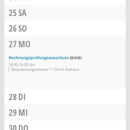
25
SA
26
SO
27
MO
Rechnungsprüfungsausschuss
(ö/nö)
18:30-19:30 Uhr
Besprechungszimmer 1. OG im Rathaus
28
DI
29
MI
30
DO