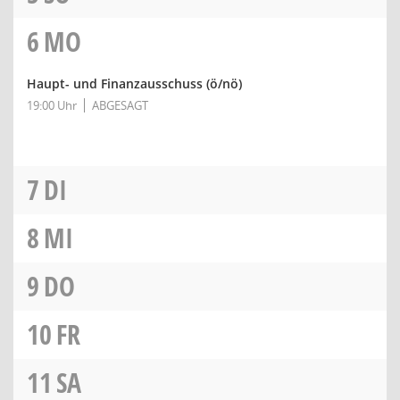
6
MO
Haupt- und Finanzausschuss
(ö/nö)
19:00 Uhr
ABGESAGT
7
DI
8
MI
9
DO
10
FR
11
SA