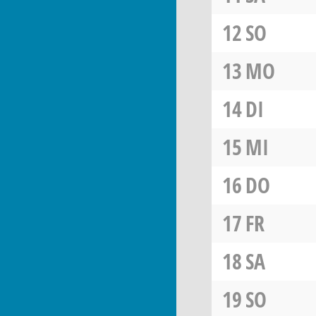
12
SO
13
MO
14
DI
15
MI
16
DO
17
FR
18
SA
19
SO