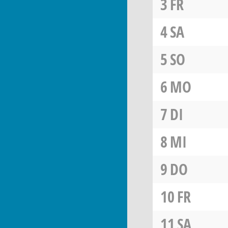
3
FR
4
SA
5
SO
6
MO
7
DI
8
MI
9
DO
10
FR
11
SA