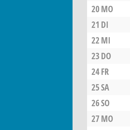
20
MO
21
DI
22
MI
23
DO
24
FR
25
SA
26
SO
27
MO