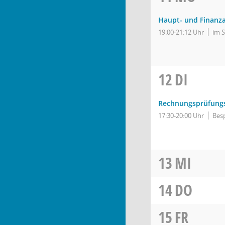
Haupt- und Finanz
19:00-21:12 Uhr
im 
12
DI
Rechnungsprüfung
17:30-20:00 Uhr
Bes
13
MI
14
DO
15
FR