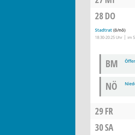
28
DO
Stadtrat
(ö/nö)
18:30-20:25 Uhr
im 
BM
Öffe
NÖ
Niede
29
FR
30
SA