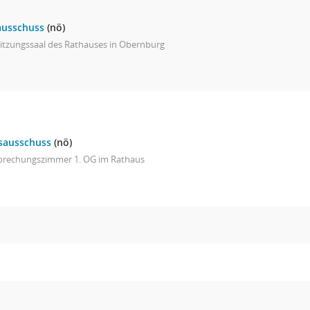
ausschuss
(nö)
Sitzungssaal des Rathauses in Obernburg
sausschuss
(nö)
prechungszimmer 1. OG im Rathaus