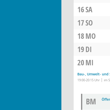
16
SA
17
SO
18
MO
19
DI
20
MI
Bau-, Umwelt- und
19:00-20:15 Uhr
im 
BM
Öffe