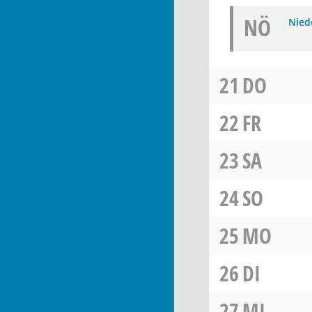
NÖ
Niede
21
DO
22
FR
23
SA
24
SO
25
MO
26
DI
27
MI