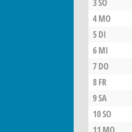
3
SO
4
MO
5
DI
6
MI
7
DO
8
FR
9
SA
10
SO
11
MO