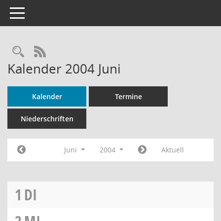
Toggle navigation
Rechercheauswahl
RSS-Feed
Kalender 2004 Juni
Kalender
Termine
Niederschriften
Juni
2004
Aktuell
1
DI