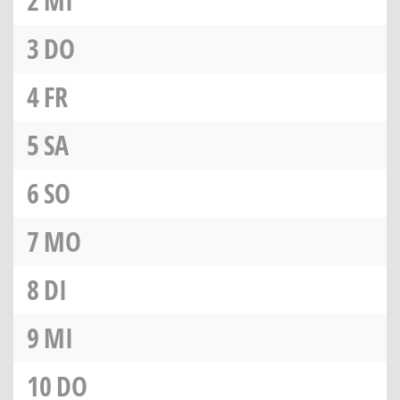
2
MI
3
DO
4
FR
5
SA
6
SO
7
MO
8
DI
9
MI
10
DO