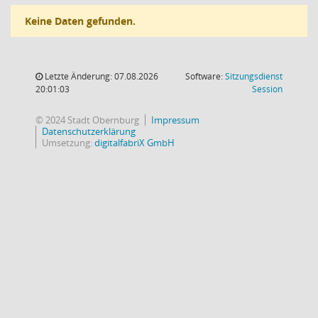
Keine Daten gefunden.
Letzte Änderung: 07.08.2026
Software:
Sitzungsdienst
(Wird in
20:01:03
Session
© 2024 Stadt Obernburg
Impressum
Datenschutzerklärung
Umsetzung:
digitalfabriX GmbH