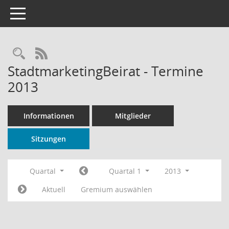
Toggle navigation
Rechercheauswahl
RSS-Feed
StadtmarketingBeirat - Termine
2013
Informationen
Mitglieder
Sitzungen
Quartal
Quartal 1
2013
Aktuell
Gremium auswählen