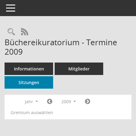
Toggle navigation
Rechercheauswahl
RSS-Feed
Büchereikuratorium - Termine
2009
Informationen
Mitglieder
Sitzungen
Jahr
2009
Gremium auswählen