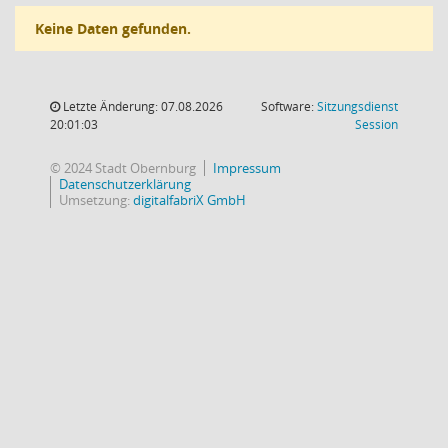
Keine Daten gefunden.
Letzte Änderung: 07.08.2026
Software:
Sitzungsdienst
(Wird in
20:01:03
Session
© 2024 Stadt Obernburg
Impressum
Datenschutzerklärung
Umsetzung:
digitalfabriX GmbH