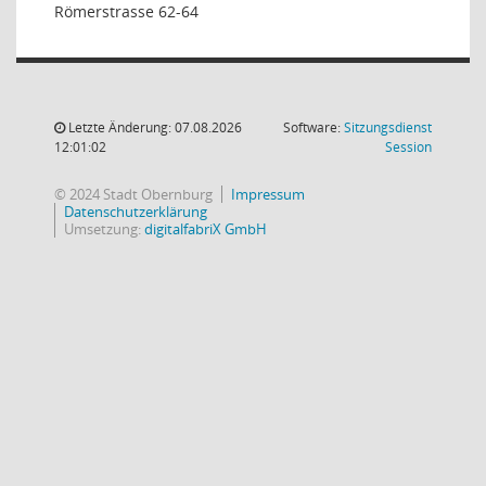
Römerstrasse 62-64
Letzte Änderung: 07.08.2026
Software:
Sitzungsdienst
(Wird in
12:01:02
Session
© 2024 Stadt Obernburg
Impressum
Datenschutzerklärung
Umsetzung:
digitalfabriX GmbH