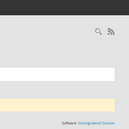
Recherc
RSS-
(Wird in
Software:
Sitzungsdienst
Session