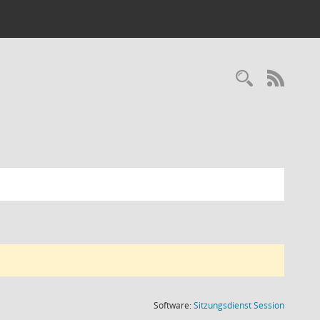
Recherc
RSS-
(Wird in
Software:
Sitzungsdienst
Session