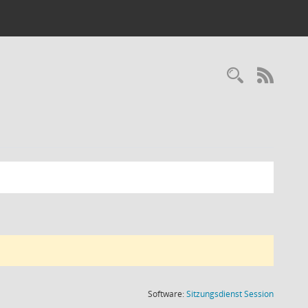
Recherc
RSS-
(Wird in
Software:
Sitzungsdienst
Session