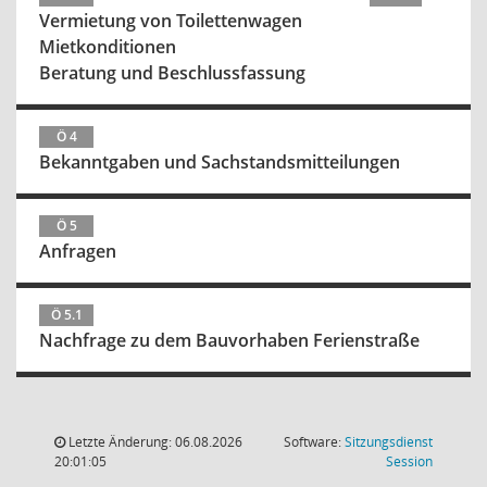
Vermietung von Toilettenwagen
Mietkonditionen
Beratung und Beschlussfassung
Ö 4
Bekanntgaben und Sachstandsmitteilungen
Ö 5
Anfragen
Ö 5.1
Nachfrage zu dem Bauvorhaben Ferienstraße
Letzte Änderung: 06.08.2026
Software:
Sitzungsdienst
(Wird in
20:01:05
Session