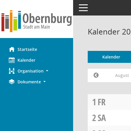
Toggle navigation
Kalender 20
Startseite
Kalender
Kalender
Organisation
August
Dokumente
1
FR
2
SA