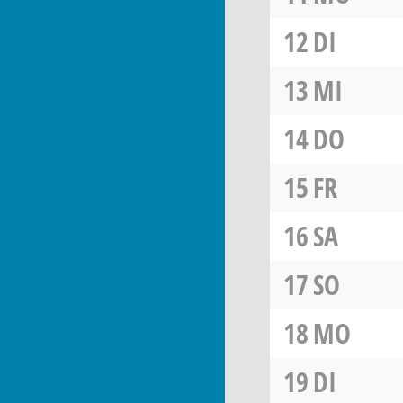
12
DI
13
MI
14
DO
15
FR
16
SA
17
SO
18
MO
19
DI