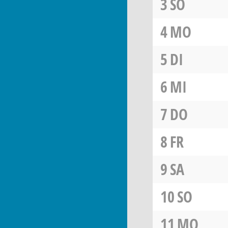
3
SO
4
MO
5
DI
6
MI
7
DO
8
FR
9
SA
10
SO
11
MO