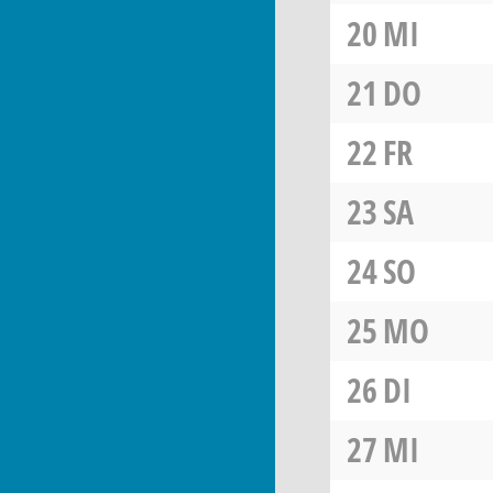
20
MI
21
DO
22
FR
23
SA
24
SO
25
MO
26
DI
27
MI