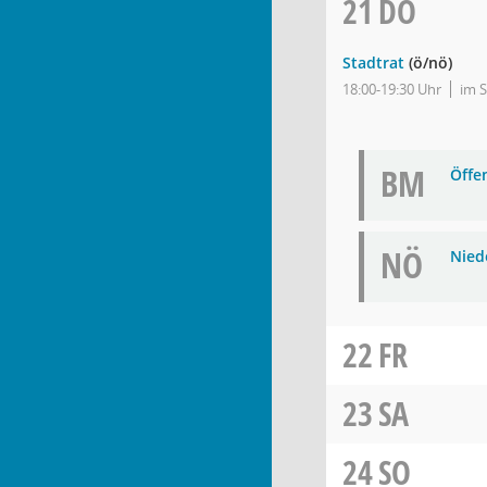
21
DO
Stadtrat
(ö/nö)
18:00-19:30 Uhr
im 
BM
Öffe
NÖ
Nied
22
FR
23
SA
24
SO