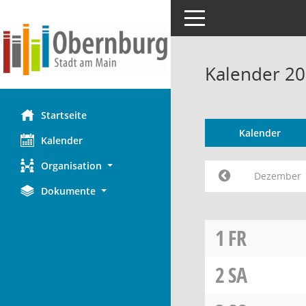
Toggle navigation
Kalender 2
Startseite
Kalender
Kalender
Organisation
Dezember
Dokumente
1
FR
2
SA