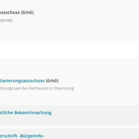
ausschuss
(ö/nö)
bgesagt
 Sanierungsausschuss
(ö/nö)
Sitzungssaal des Rathauses in Obernburg
ntliche Bekanntmachung
erschrift -Bürgerinfo-