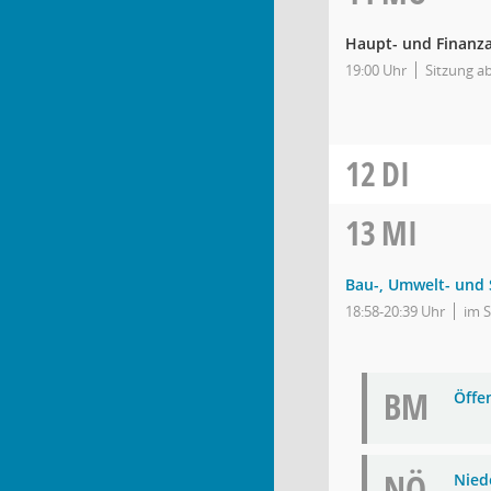
Haupt- und Finanz
19:00 Uhr
Sitzung a
12
DI
13
MI
Bau-, Umwelt- und
18:58-20:39 Uhr
im 
BM
Öffe
NÖ
Nied