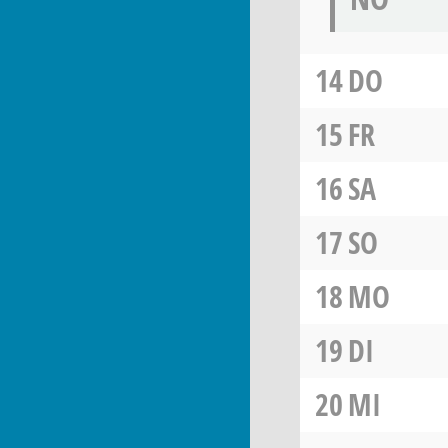
14
DO
15
FR
16
SA
17
SO
18
MO
19
DI
20
MI