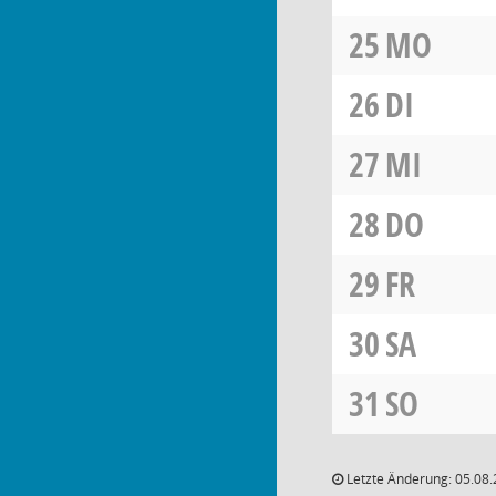
25
MO
26
DI
27
MI
28
DO
29
FR
30
SA
31
SO
Letzte Änderung: 05.08.