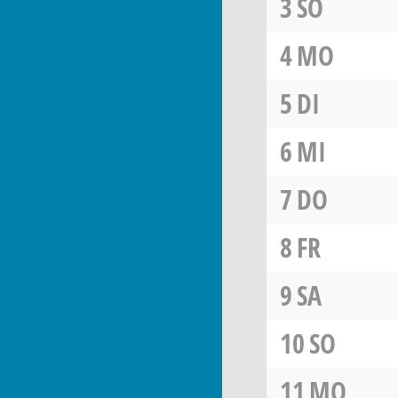
3
SO
4
MO
5
DI
6
MI
7
DO
8
FR
9
SA
10
SO
11
MO