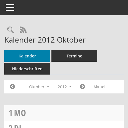
Toggle navigation
Rechercheauswahl
RSS-Feed
Kalender 2012 Oktober
Kalender
Termine
Niederschriften
Oktober
2012
Aktuell
1
MO