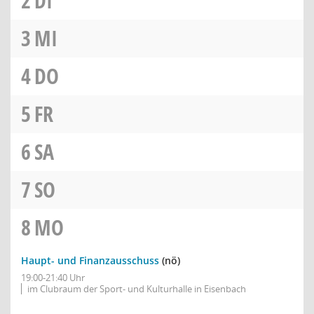
2
DI
3
MI
4
DO
5
FR
6
SA
7
SO
8
MO
Haupt- und Finanzausschuss
(nö)
19:00-21:40 Uhr
im Clubraum der Sport- und Kulturhalle in Eisenbach