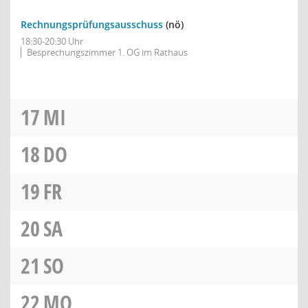
Rechnungsprüfungsausschuss
(nö)
18:30-20:30 Uhr
Besprechungszimmer 1. OG im Rathaus
17
MI
18
DO
19
FR
20
SA
21
SO
22
MO