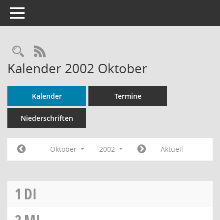
Toggle navigation
Rechercheauswahl
RSS-Feed
Kalender 2002 Oktober
Kalender
Termine
Niederschriften
Oktober
2002
Aktuell
1
DI