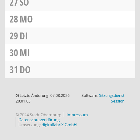
27
SO
28
MO
29
DI
30
MI
31
DO
Letzte Änderung: 07.08.2026
Software:
Sitzungsdienst
(Wird in
20:01:03
Session
© 2024 Stadt Obernburg
Impressum
Datenschutzerklärung
Umsetzung:
digitalfabriX GmbH