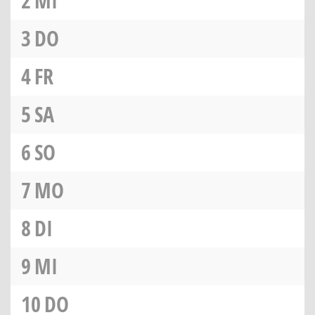
2
MI
3
DO
4
FR
5
SA
6
SO
7
MO
8
DI
9
MI
10
DO