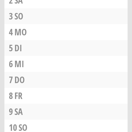
2
SA
3
SO
4
MO
5
DI
6
MI
7
DO
8
FR
9
SA
10
SO