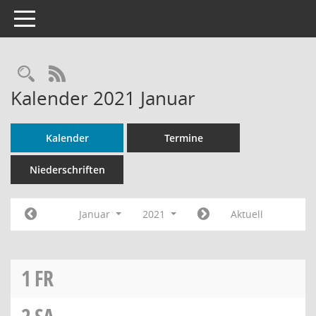
Toggle navigation
Rechercheauswahl
RSS-Feed
Kalender 2021 Januar
Kalender
Termine
Niederschriften
Januar
2021
Aktuell
1
FR